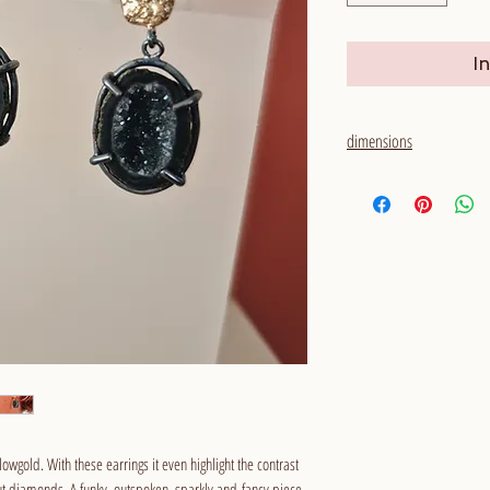
I
dimensions
total length: around 28
geodes: 12 x 14 mm
rosecute diamonds: aro
lowgold. With these earrings it even highlight the contrast
t diamonds. A funky, outspoken, sparkly and fancy piece