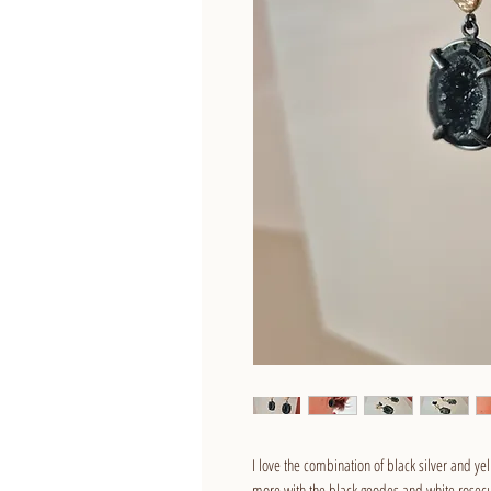
I love the combination of black silver and yel
more with the black geodes and white rosecu