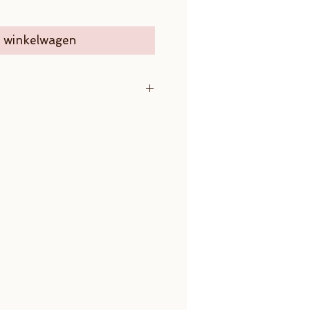
n winkelwagen
 mm
und 4 mm