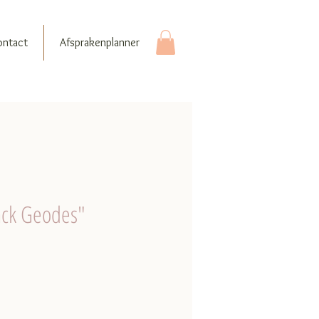
ontact
Afsprakenplanner
ack Geodes"