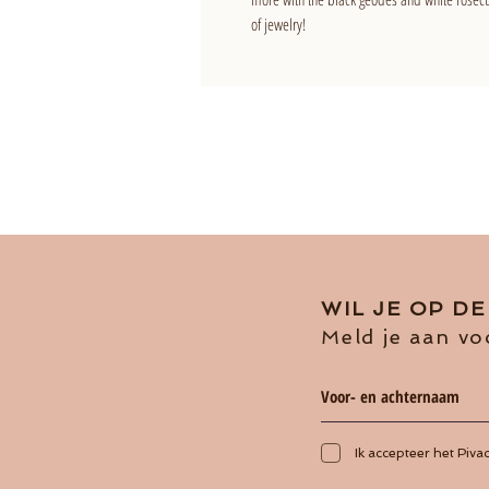
of jewelry!
WIL JE OP D
Meld je aan vo
Ik accepteer het Piva