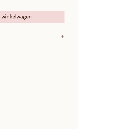
n winkelwagen
d 16 mm
4 mm