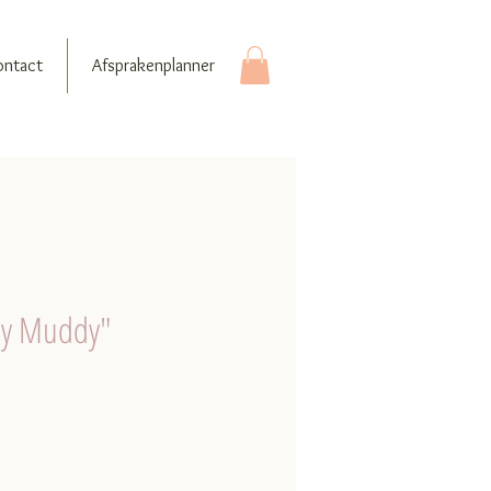
ontact
Afsprakenplanner
iny Muddy"