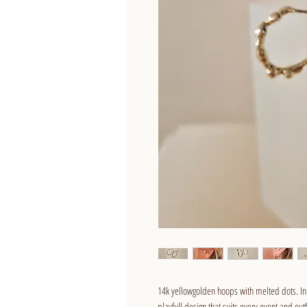
14k yellowgolden hoops with melted dots. In
playfull design that suits every event and outfi