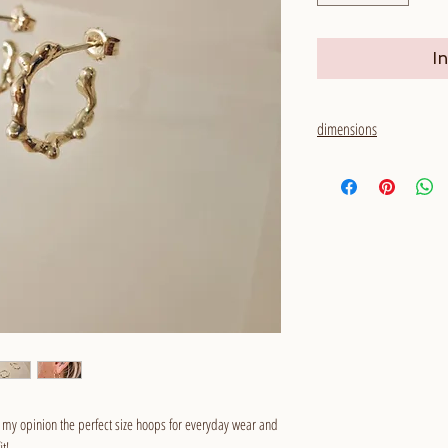
I
dimensions
outside diameter: aroun
thickness: around 3,5 - 
 my opinion the perfect size hoops for everyday wear and
t!