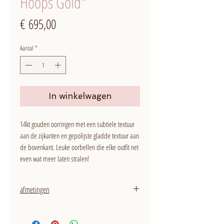
Hoops Gold"
Prijs
€ 695,00
Aantal
*
In winkelwagen
14kt gouden oorringen met een subtiele textuur
aan de zijkanten en gepolijste gladde textuur aan
de bovenkant. Leuke oorbellen die elke outfit net
even wat meer laten stralen!
afmetingen
maat: 50 mm buitendiameter
dikte: 2 mm bij 1 mm