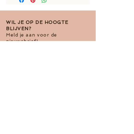
WIL JE OP DE HOOGTE
BLIJVEN?
Meld je aan voor de
nieuwsbrief!
Ik accepteer het Pivacy Beleid
View
terms of use
Abboneren op de nieuwsbrief
Contact me via telefoon
Privacy Policy