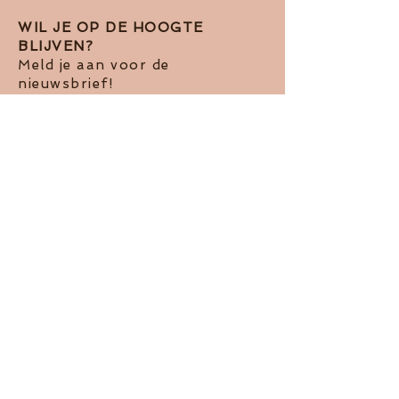
WIL JE OP DE HOOGTE
BLIJVEN?
Meld je aan voor de
nieuwsbrief!
Ik accepteer het Pivacy Beleid
View
terms of use
Abboneren op de nieuwsbrief
Contact me via telefoon
Privacy Policy
Contact me via e-mail
Algemene Voorwaarden