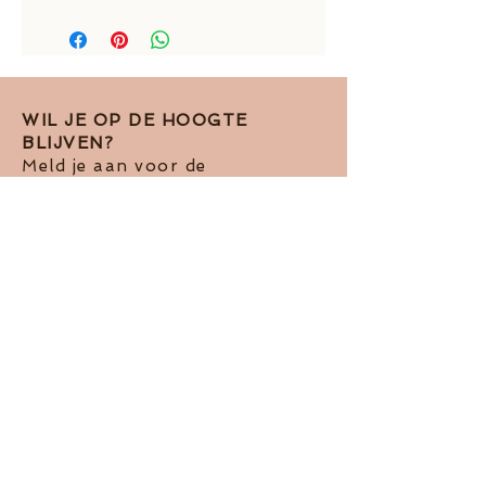
dikte: 1,5 mm
WIL JE OP DE HOOGTE
BLIJVEN?
Meld je aan voor de
nieuwsbrief!
Ik accepteer het Pivacy Beleid
View
terms of use
Abboneren op de nieuwsbrief