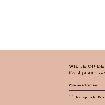
WIL JE OP D
Meld je aan vo
Ik accepteer het Piva