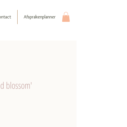
ontact
Afsprakenplanner
ld blossom'