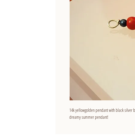
14k yellowgolden pendant with black silver 
dreamy summer pendant!