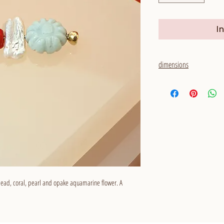
I
dimensions
total length: 36 mm
bead, coral, pearl and opake aquamarine flower. A