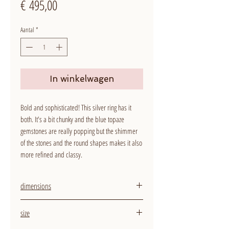
Prijs
€ 495,00
Aantal
*
In winkelwagen
Bold and sophisticated! This silver ring has it
both. It's a bit chunky and the blue topaze
gemstones are really popping but the shimmer
of the stones and the round shapes makes it also
more refined and classy.
dimensions
width ring on top: 5 mm
size
width ring on bottom: 3 mm