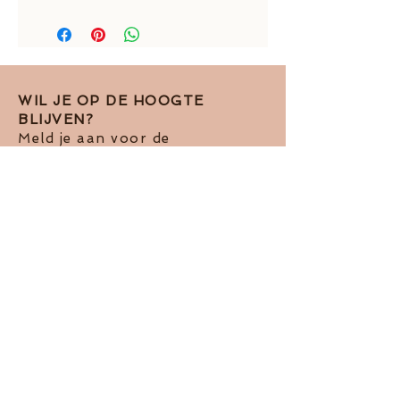
16,5 mm inside diameter
WIL JE OP DE HOOGTE
BLIJVEN?
Meld je aan voor de
nieuwsbrief!
Ik accepteer het Pivacy Beleid
View
terms of use
Abboneren op de nieuwsbrief