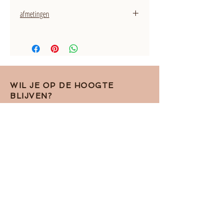
afmetingen
1,5 mm dik en de bovenkant heeft een
breedte van 4 mm
WIL JE OP DE HOOGTE
BLIJVEN?
Meld je aan voor de
nieuwsbrief!
Ik accepteer het Pivacy Beleid
View
terms of use
Abboneren op de nieuwsbrief