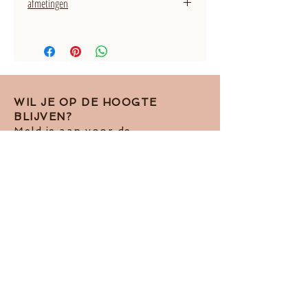
afmetingen
dikte: 1,5 mm
WIL JE OP DE HOOGTE
BLIJVEN?
Meld je aan voor de
nieuwsbrief!
Ik accepteer het Pivacy Beleid
View
terms of use
Abboneren op de nieuwsbrief