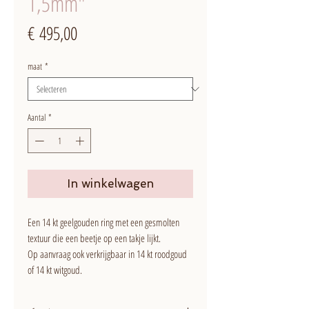
1,5mm"
Prijs
€ 495,00
maat
*
Aantal
*
In winkelwagen
Een 14 kt geelgouden ring met een gesmolten
textuur die een beetje op een takje lijkt.
Op aanvraag ook verkrijgbaar in 14 kt roodgoud
of 14 kt witgoud.