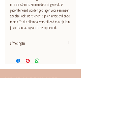
mm en 2,0 mm, kunnen deze ringen solo of
gecombineerd worden gedragen voor een meer
speelse look. De "stenen" zijn er in verschillende
maten. Ze zijn allemaal verschillend maar je kunt
je voorkeur aangeven in het optieveld.
afmetingen
dikte ring: 1,5 mm
WIL JE OP DE HOOGTE
BLIJVEN?
Meld je aan voor de
nieuwsbrief!