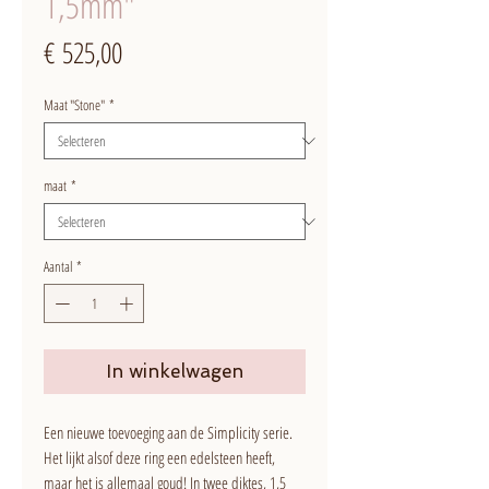
1,5mm"
Prijs
€ 525,00
Maat "Stone"
*
maat
*
Aantal
*
In winkelwagen
Een nieuwe toevoeging aan de Simplicity serie.
Het lijkt alsof deze ring een edelsteen heeft,
maar het is allemaal goud! In twee diktes, 1,5